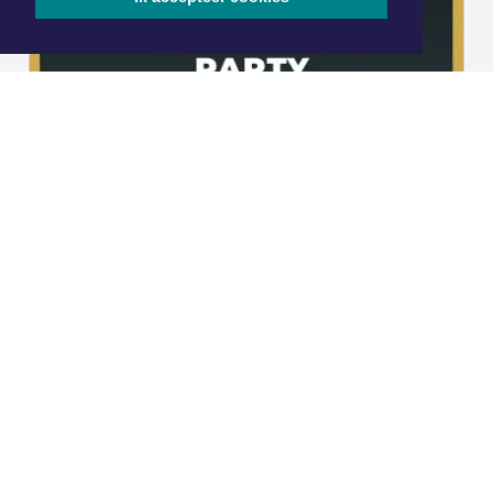
|
Nieuws | Sport | Evenementen
Hoofdvestiging:
van Benthuizenlaan 1
1701 BZ Heerhugowaard
072 8200 600
redactie@xyto.nl
www.xyto.nl