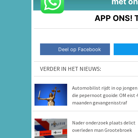
met on
APP ONS!
T
Deel op Facebook
VERDER IN HET NIEUWS:
Automobilist rijdt in op jongen
die pepernoot gooide: OM eist 
maanden gevangenisstraf
Nader onderzoek plaats delict
overleden man Grootebroek