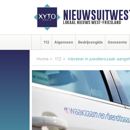
NIEUWSUITWEST
lokaal nieuws west-friesland
112
Algemeen
Bedrijvengids
Gemeente
Home
112
Inbreker in juwelierszaak aang