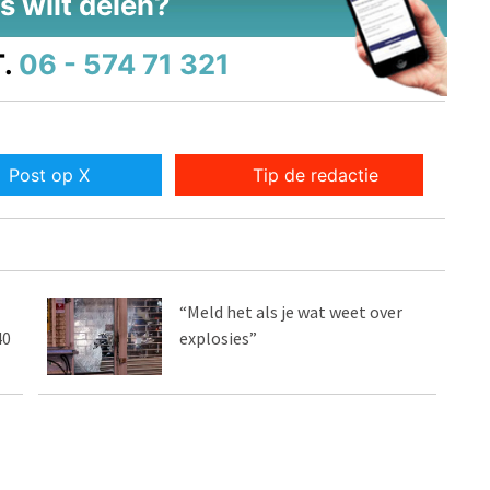
s wilt delen?
.
06 - 574 71 321
Post op X
Tip de redactie
“Meld het als je wat weet over
40
explosies”