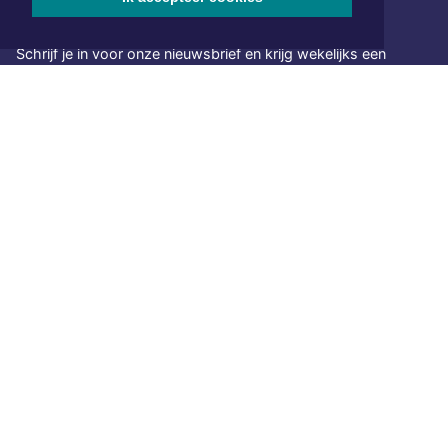
NIEUWSBRIEF AANMELDEN
Schrijf je in voor onze nieuwsbrief en krijg wekelijks een
samenvatting van alle gebeurtenissen uit jouw regio.
Aanmelden
ONLINE DAGBLADEN
Overige dagbladen in de regio