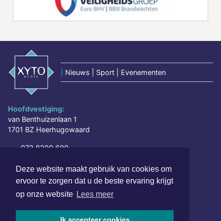
|
Nieuws | Sport | Evenementen
Hoofdvestiging:
van Benthuizenlaan 1
1701 BZ Heerhugowaard
072 8200 600
redactie@xyto.nl
Deze website maakt gebruik van cookies om
www.xyto.nl
ervoor te zorgen dat u de beste ervaring krijgt
SOCIAL MEDIA
op onze website
Lees meer
Ik accepteer cookies