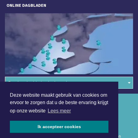
ONLINE DAGBLADEN
Overige dagbladen in de regio
Deze website maakt gebruik van cookies om
Algemene voorwaarden
ervoor te zorgen dat u de beste ervaring krijgt
op onze website
Lees meer
Disclaimer
Privacy Statement
Ik accepteer cookies
Copyright (c) 2026 | Nieuwsuitwestfriesland.nl - Alle rechten