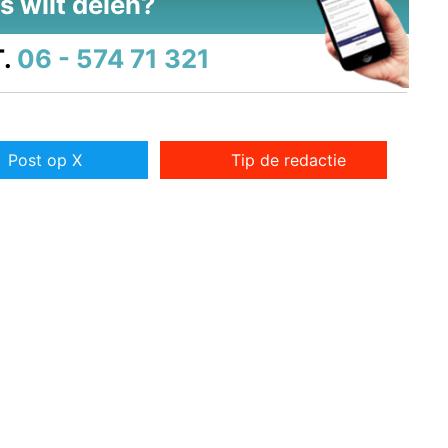
s wilt delen?
.
06 - 574 71 321
Post op X
Tip de redactie