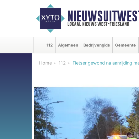
NIEUWSUITWEST
lokaal nieuws west-friesland
112
Algemeen
Bedrijvengids
Gemeente
Home
112
Fietser gewond na aanrijding me