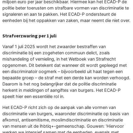
miljoen euro per jaar beschikbaar. Hiermee kan het ECAD-P de
politie beter toerusten om strafbare vormen van discriminatie te
signaleren en aan te pakken. Het ECAD-P ondersteunt de
eenheden bij het oppakken van zaken, maar neemt die niet over.
Strafverzwaring per 1 juli
Vanaf 1 juli 2025 wordt het zwaarder bestraffen van
discriminatie bij een zogeheten commuun delict, zoals
mishandeling of vernieling, in het Wetboek van Strafrecht
opgenomen. Dit betekent dat wanneer dit wordt gepleegd met
een discriminatoir oogmerk – bijvoorbeeld uit haat tegen een
bepaalde groep – de straf met een derde kan worden verhoogd.
Daarom is het nog belangrijker dat de politie discriminatie
herkent in meldingen of aangiftes van burgers. Het ECAD-P
speelt hier een essentiële rol in.
Het ECAD-P richt zich op de aanpak van alle vormen van
discriminatie van burgers, waaronder discriminatie op basis van
afkomst, antisemitisme, moslimdiscriminatie en discriminatie
van mensen uit de lhbtiq+-gemeenschap. Gouwen: ‘Hiervoor
werken we intensief samen met de eenheden, evenals met