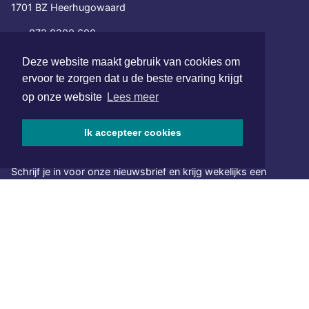
1701 BZ Heerhugowaard
072 8200 600
redactie@xyto.nl
Deze website maakt gebruik van cookies om
www.xyto.nl
ervoor te zorgen dat u de beste ervaring krijgt
SOCIAL MEDIA
op onze website
Lees meer
Ik accepteer cookies
NIEUWSBRIEF AANMELDEN
Schrijf je in voor onze nieuwsbrief en krijg wekelijks een
samenvatting van alle gebeurtenissen uit jouw regio.
Aanmelden
ONLINE DAGBLADEN