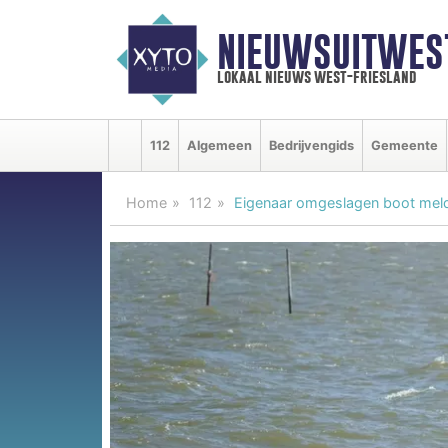
NIEUWSUITWEST
lokaal nieuws west-friesland
112
Algemeen
Bedrijvengids
Gemeente
Home
112
Eigenaar omgeslagen boot meldt