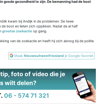
kt in goede gezondheid te zijn. De bemanning had de boot
blik kwam bij Andijk in de problemen. De twee
de boot en lieten zich oppikken. Nadat de al half
en
grootse zoekactie
op gang.
ing van de zoekactie en heeft hij zich alsnog bij de politie
Maak
Nieuwsuitwestfriesland
je Google-favoriet
ip, foto of video die je
s wilt delen?
.
06 - 574 71 321