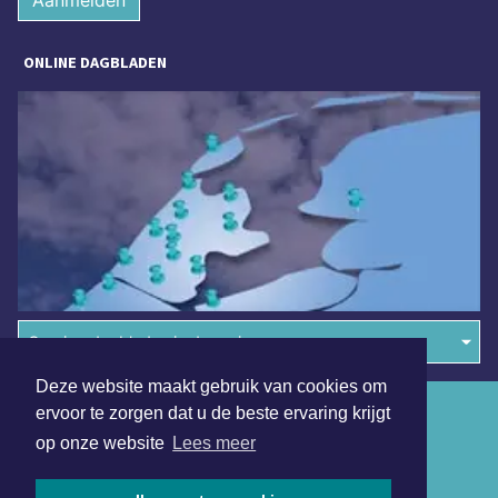
Aanmelden
ONLINE DAGBLADEN
Overige dagbladen in de regio
Deze website maakt gebruik van cookies om
Algemene voorwaarden
ervoor te zorgen dat u de beste ervaring krijgt
op onze website
Lees meer
Disclaimer
Privacy Statement