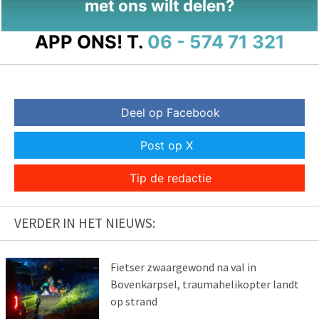
met ons wilt delen?
APP ONS!
T.
06 - 574 71 321
Deel op Facebook
Post op X
Tip de redactie
VERDER IN HET NIEUWS:
Fietser zwaargewond na val in
Bovenkarpsel, traumahelikopter landt
op strand