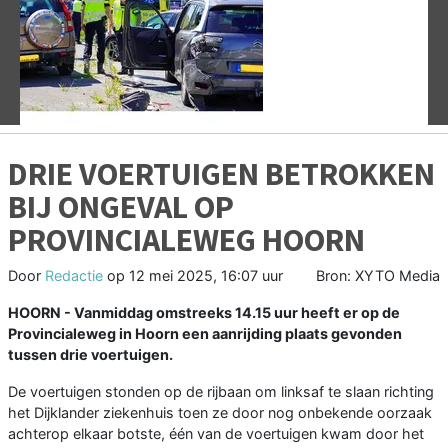
Vorige
V
DRIE VOERTUIGEN BETROKKEN
BIJ ONGEVAL OP
PROVINCIALEWEG HOORN
Door
Redactie
op
12 mei 2025, 16:07 uur
Bron: XYTO Media
HOORN - Vanmiddag omstreeks 14.15 uur heeft er op de
Provincialeweg in Hoorn een aanrijding plaats gevonden
tussen drie voertuigen.
De voertuigen stonden op de rijbaan om linksaf te slaan richting
het Dijklander ziekenhuis toen ze door nog onbekende oorzaak
achterop elkaar botste, één van de voertuigen kwam door het