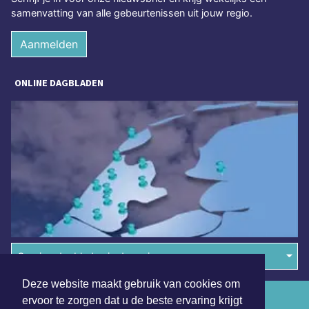
samenvatting van alle gebeurtenissen uit jouw regio.
Aanmelden
ONLINE DAGBLADEN
Overige dagbladen in de regio
Deze website maakt gebruik van cookies om
Algemene voorwaarden
ervoor te zorgen dat u de beste ervaring krijgt