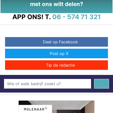
met ons wilt delen?
APP ONS!
T.
06 - 574 71 321
Deel op Facebook
Post op X
Tip de redactie