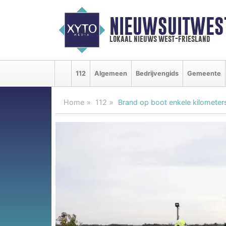
NIEUWSUITWEST
lokaal nieuws west-friesland
112
Algemeen
Bedrijvengids
Gemeente
Home
112
Brand op boot enkele kilometer