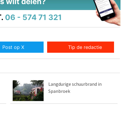
s wilt delen?
.
06 - 574 71 321
Post op X
Tip de redactie
Langdurige schuurbrand in
Spanbroek