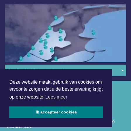
Overige dagbladen in de regio
Deze website maakt gebruik van cookies om
Algemene voorwaarden
ervoor te zorgen dat u de beste ervaring krijgt
op onze website
Lees meer
Disclaimer
Privacy Statement
Ik accepteer cookies
Copyright (c) 2026 | Nieuwsuitwestfriesland.nl - Alle rechten
voorbehouden