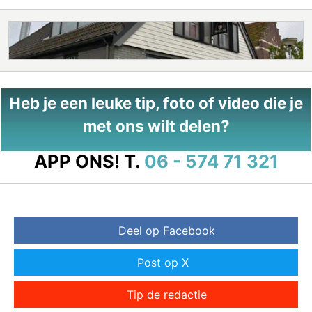
Heb je een leuke tip, foto of video die je
met ons wilt delen?
APP ONS!
T.
06 - 574 71 321
Deel op Facebook
Post op X
Tip de redactie