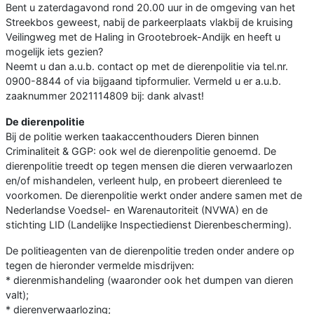
Bent u zaterdagavond rond 20.00 uur in de omgeving van het
Streekbos geweest, nabij de parkeerplaats vlakbij de kruising
Veilingweg met de Haling in Grootebroek-Andijk en heeft u
mogelijk iets gezien?
Neemt u dan a.u.b. contact op met de dierenpolitie via tel.nr.
0900-8844 of via bijgaand tipformulier. Vermeld u er a.u.b.
zaaknummer 2021114809 bij: dank alvast!
De dierenpolitie
Bij de politie werken taakaccenthouders Dieren binnen
Criminaliteit & GGP: ook wel de dierenpolitie genoemd. De
dierenpolitie treedt op tegen mensen die dieren verwaarlozen
en/of mishandelen, verleent hulp, en probeert dierenleed te
voorkomen. De dierenpolitie werkt onder andere samen met de
Nederlandse Voedsel- en Warenautoriteit (NVWA) en de
stichting LID (Landelijke Inspectiedienst Dierenbescherming).
De politieagenten van de dierenpolitie treden onder andere op
tegen de hieronder vermelde misdrijven:
* dierenmishandeling (waaronder ook het dumpen van dieren
valt);
* dierenverwaarlozing;