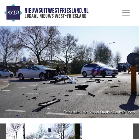
NIEUWSUITWESTFRIESLAND.NL
lokaal nieuws west-friesland