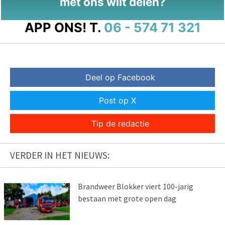
met ons wilt delen?
APP ONS!
T.
06 - 574 71 321
Deel op Facebook
Post op X
Tip de redactie
VERDER IN HET NIEUWS:
Brandweer Blokker viert 100-jarig
bestaan met grote open dag