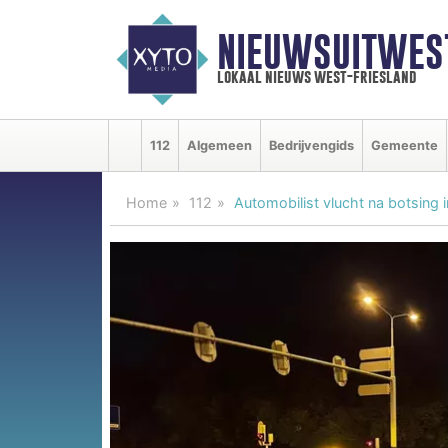
NIEUWSUITWEST
lokaal nieuws west-friesland
112
Algemeen
Bedrijvengids
Gemeente
Home
112
Automobilist vlucht na botsing 