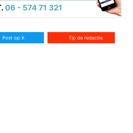
.
06 - 574 71 321
Post op X
Tip de redactie